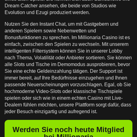
Dream Catcher ansehen, die beide von Studios wie
Evolution und Ezugi produziert werden.
Nutzen Sie den Instant Chat, um mit Gastgebern und
anderen Spielern sowie Nebenwetten und
Bonusfunktionen zu sprechen. Im Millionaria Casino ist es
einfach, zwischen den Spielen zu wechseln. Mit unserem
intelligenten Filtersystem können Sie in unserer Lobby
nach Thema, Volatilität oder Anbieter sortieren. Sie können
alle Slots und Tische im Demomodus ausprobieren, bevor
Sie eine echte Geldeinzahlung tätigen. Der Support ist
immer bereit, auf Ihre Bedürfnisse einzugehen und Ihnen
passende Neuerscheinungen vorzuschlagen. Egal, ob Sie
hochmoderne Video-Slots oder klassische Tischspiele
spielen oder sich wie in einem echten Casino mit Live-
Dealern fühlen möchten, unsere Plattform sorgt dafür, dass
jeder Besuch einzigartig und aufregend ist.
Werden Sie noch heute Mitglied
bei Millionaria