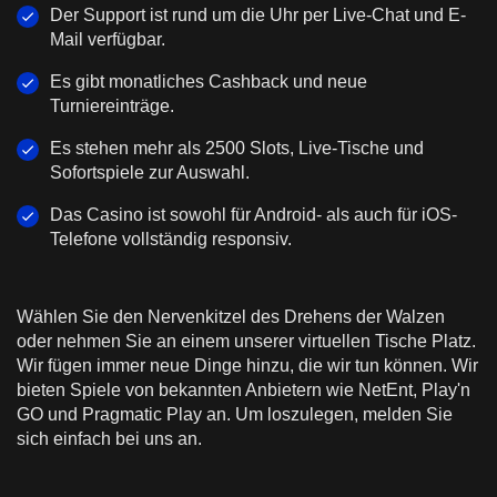
Der Support ist rund um die Uhr per Live-Chat und E-
Verantwortung beim Spielen und
Mail verfügbar.
Spielersicherheit
Es gibt monatliches Cashback und neue
Verantwortungsvolles Spielen im Millionaria
Turniereinträge.
Casino: Grenzen, Risikokontrolle und die 18+-
Richtlinie
Es stehen mehr als 2500 Slots, Live-Tische und
Sofortspiele zur Auswahl.
Strenge 18+-Richtlinie und Benutzerüberprüfung
So holen Sie das Beste aus Ihrer Zeit im
Das Casino ist sowohl für Android- als auch für iOS-
Millionaria Casino heraus
Telefone vollständig responsiv.
Hauptmerkmale dieses Casinos
Wählen Sie den Nervenkitzel des Drehens der Walzen
oder nehmen Sie an einem unserer virtuellen Tische Platz.
Wir fügen immer neue Dinge hinzu, die wir tun können. Wir
bieten Spiele von bekannten Anbietern wie NetEnt, Play'n
GO und Pragmatic Play an. Um loszulegen, melden Sie
sich einfach bei uns an.