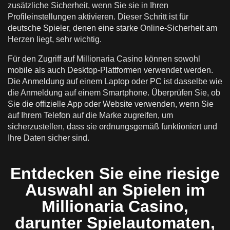
zusätzliche Sicherheit, wenn Sie sie in Ihren
Profileinstellungen aktivieren. Dieser Schritt ist für
deutsche Spieler, denen eine starke Online-Sicherheit am
Herzen liegt, sehr wichtig.
Für den Zugriff auf Millionaria Casino können sowohl
mobile als auch Desktop-Plattformen verwendet werden.
Die Anmeldung auf einem Laptop oder PC ist dasselbe wie
die Anmeldung auf einem Smartphone. Überprüfen Sie, ob
Sie die offizielle App oder Website verwenden, wenn Sie
auf Ihrem Telefon auf die Marke zugreifen, um
sicherzustellen, dass sie ordnungsgemäß funktioniert und
Ihre Daten sicher sind.
Entdecken Sie eine riesige
Auswahl an Spielen im
Millionaria Casino,
darunter Spielautomaten,