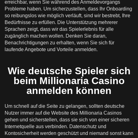
erreichbar, wenn Sie während des Anmeldevorgangs
Probleme haben. Um sicherzustellen, dass Ihr Onboarding
so reibungslos wie möglich verläuft, sind wir bestrebt, Ihre
Bedürfnisse zu erfüllen. Die Unterstützung mehrerer
Sprachen zeigt, dass wir das Spielerlebnis für alle
zugänglich machen wollen. Denken Sie daran,
Benachrichtigungen zu erhalten, wenn Sie sich für
laufende Angebote und Vorteile anmelden.
Wie deutsche Spieler sich
beim Millionaria Casino
anmelden können
Um schnell auf die Seite zu gelangen, sollten deutsche
Nutzer immer auf die Website des Millionaria Casinos
gehen und sicherstellen, dass sie sich von einer sicheren
Internetquelle aus verbinden. Datenschutz und
Kontosicherheit werden geschützt und niemand sonst kann