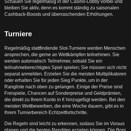
Schauen Sie regelmäßig in der Casino-Lobby vorbei und
bleiben Sie aktiv, denn es kommt ständig zu saisonalen
Cashback-Boosts und überraschenden Erhöhungen.
Turniere
Regelmäßig stattfindende Slot-Turniere werden Menschen
ansprechen, die gerne an Wettkämpfen teilnehmen. Sie
werden automatisch Teilnehmer, sobald Sie ein
teilnahmeberechtigtes Spiel spielen; Sie müssen sich nicht
separat anmelden. Erzielen Sie die meisten Multiplikatoren
oder erhalten Sie für jeden Sieg Punkte, um in der
Rangliste nach oben zu gelangen. Einige der Preise sind
Freispiele, Chancen auf Sonderpreise und Geldprämien,
die direkt zu Ihrem Konto in € hinzugefügt werden. Bei den
meisten Wettbewerben, die eine Woche dauern, gibt es in
Ihrem Turnierbereich Echtzeitfortschritte.
Die Regeln sind leicht zu erkennen, sodass Sie im Voraus
planen und die besten Renditen erzielen können. Die Boni