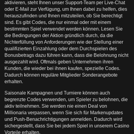
aktivieren, steht Ihnen unser Support-Team per Live-Chat
oder E-Mail zur Verfügung, um Ihnen dabei zu helfen, dies
herauszufinden und Ihnen mitzuteilen, ob Sie berechtigt
sind. Es gibt Codes, die nur einmal oder mit einem
bestimmten Spiel verwendet werden können. Lesen Sie
die Bedingungen der Aktion gründlich durch, da die
Nichterfüllung von Anforderungen wie der Stellung einer
qualifizierten Einzahlung oder dem Durchspielen des
Bonusbetrags dazu führen kann, dass die Belohnung nicht
ausgezahlt wird. Oftmals geben Unternehmen ihren
Kunden, die wieder bei ihnen kaufen, spezielle Codes.
Dadurch können reguläre Mitglieder Sonderangebote
erhalten.
Saisonale Kampagnen und Turniere können auch
begrenzte Codes verwenden, um Spieler zu belohnen, die
aktiv teilnehmen. Sie werden nie einen Deal von
Millionaria verpassen, wenn Sie sich für Markenupdates
und Push-Benachrichtigungen anmelden. Dadurch wird
sichergestellt, dass Sie bei jedem Spiel in unserem Casino
Vorteile erhalten.