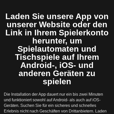
Laden Sie unsere App von
unserer Website oder den
Link in Ihrem Spielerkonto
herunter, um
Spielautomaten und
Tischspiele auf Ihrem
Android-, iOS- und
anderen Geräten zu
spielen
Die Installation der App dauert nur ein bis zwei Minuten
und funktioniert sowohl auf Android- als auch auf iOS-
Geräten. Suchen Sie für ein sicheres und schnelles
Erlebnis nicht nach Geschäften von Drittanbietern. Laden