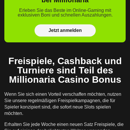
Erleben Sie das Beste im Online-Gaming mit
exklusiven Boni und schnellen Auszahlungen.
Jetzt anmelden
Freispiele, Cashback und
Turniere sind Teil des
Millionaria Casino Bonus
Wenn Sie sich einen Vorteil verschaffen möchten, nutzen
Sie unsere regelmäßigen Freispielkampagnen, die für
Spieler konzipiert sind, die sofort neue Slots spielen
möchten.
Erhalten Sie jede Woche einen neuen Satz Freispiele, die