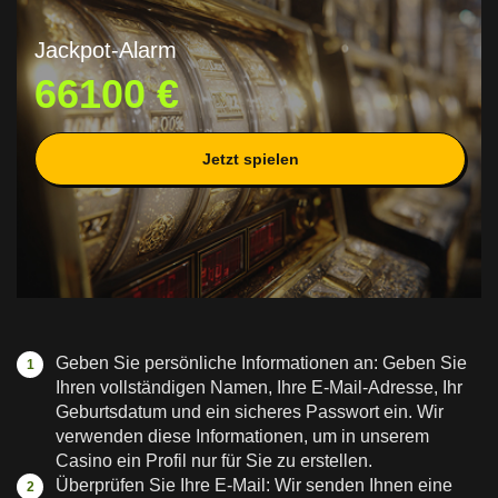
Jackpot-Alarm
66100 €
Jetzt spielen
Geben Sie persönliche Informationen an: Geben Sie
Ihren vollständigen Namen, Ihre E-Mail-Adresse, Ihr
Geburtsdatum und ein sicheres Passwort ein. Wir
verwenden diese Informationen, um in unserem
Casino ein Profil nur für Sie zu erstellen.
Überprüfen Sie Ihre E-Mail: Wir senden Ihnen eine