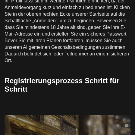
Ihr Profil lässt sich in wenigen Minuten einrichten, da der
Anmeldevorgang kurz und einfach zu bedienen ist. Klicken
Sie in der oberen rechten Ecke unserer Startseite auf die
Schaltfläche „Anmelden“, um zu beginnen. Beweisen Sie,
dass Sie mindestens 18 Jahre alt sind, geben Sie Ihre E-
Mail-Adresse ein und erstellen Sie ein sicheres Passwort.
Bevor Sie mit Ihren Plänen fortfahren, müssen Sie auch
unseren Allgemeinen Geschäftsbedingungen zustimmen.
Dadurch befindet sich jeder Teilnehmer an einem sicheren
Ort.
Registrierungsprozess Schritt für
Schritt