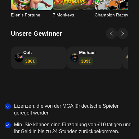
Turniere
So erhalten und verwenden Sie Millionaria
Ellen's Fortune
7 Monkeys
Champion Raceway
M
Casino-Aktionscodes
Schritte zur Verwendung eines Gutscheincodes
Unsere Gewinner
Laden Sie unsere App von unserer Website oder
den Link in Ihrem Spielerkonto herunter, um
Spielautomaten und Tischspiele auf Ihrem
Colt
Michael
Z
Android-, iOS- und anderen Geräten zu spielen
380€
309€
Erhalten Sie besondere Belohnungen, wenn Sie
VIP im Millionaria Casino werden
So funktioniert unser VIP-Programm
Wählen Sie Online-Gaming-Sites, bei denen die
Datensicherheit an erster Stelle steht, wie zum
Lizenzen, die von der MGA für deutsche Spieler
Beispiel Millionaria Casino, das sichere
geregelt werden
Zahlungen und Spielerschutz bietet
Min. Sie können eine Einzahlung von €10 tätigen und
Sichere Zahlungsoptionen und volle Kontrolle
Ihr Geld in bis zu 24 Stunden zurückbekommen.
über Ihr Konto