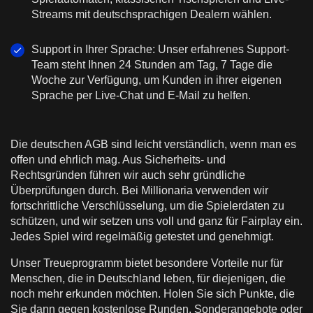
Streams mit deutschsprachigen Dealern wählen.
Support in Ihrer Sprache: Unser erfahrenes Support-
Team steht Ihnen 24 Stunden am Tag, 7 Tage die
Woche zur Verfügung, um Kunden in ihrer eigenen
Sprache per Live-Chat und E-Mail zu helfen.
Die deutschen AGB sind leicht verständlich, wenn man es
offen und ehrlich mag. Aus Sicherheits- und
Rechtsgründen führen wir auch sehr gründliche
Überprüfungen durch. Bei Millionaria verwenden wir
fortschrittliche Verschlüsselung, um die Spielerdaten zu
schützen, und wir setzen uns voll und ganz für Fairplay ein.
Jedes Spiel wird regelmäßig getestet und genehmigt.
Unser Treueprogramm bietet besondere Vorteile nur für
Menschen, die in Deutschland leben, für diejenigen, die
noch mehr erkunden möchten. Holen Sie sich Punkte, die
Sie dann gegen kostenlose Runden, Sonderangebote oder