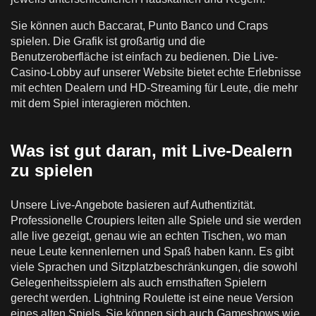
Sie können auch Baccarat, Punto Banco und Craps
spielen. Die Grafik ist großartig und die
Benutzeroberfläche ist einfach zu bedienen. Die Live-
Casino-Lobby auf unserer Website bietet echte Erlebnisse
mit echten Dealern und HD-Streaming für Leute, die mehr
mit dem Spiel interagieren möchten.
Was ist gut daran, mit Live-Dealern
zu spielen
Unsere Live-Angebote basieren auf Authentizität.
Professionelle Croupiers leiten alle Spiele und sie werden
alle live gezeigt, genau wie an echten Tischen, wo man
neue Leute kennenlernen und Spaß haben kann. Es gibt
viele Sprachen und Sitzplatzbeschränkungen, die sowohl
Gelegenheitsspielern als auch ernsthaften Spielern
gerecht werden. Lightning Roulette ist eine neue Version
eines alten Spiels. Sie können sich auch Gameshows wie