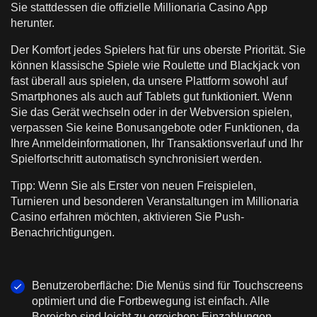
Sie stattdessen die offizielle Millionaria Casino App
herunter.
Der Komfort jedes Spielers hat für uns oberste Priorität. Sie
können klassische Spiele wie Roulette und Blackjack von
fast überall aus spielen, da unsere Plattform sowohl auf
Smartphones als auch auf Tablets gut funktioniert. Wenn
Sie das Gerät wechseln oder in der Webversion spielen,
verpassen Sie keine Bonusangebote oder Funktionen, da
Ihre Anmeldeinformationen, Ihr Transaktionsverlauf und Ihr
Spielfortschritt automatisch synchronisiert werden.
Tipp: Wenn Sie als Erster von neuen Freispielen,
Turnieren und besonderen Veranstaltungen im Millionaria
Casino erfahren möchten, aktivieren Sie Push-
Benachrichtigungen.
Benutzeroberfläche: Die Menüs sind für Touchscreens
optimiert und die Fortbewegung ist einfach. Alle
Bereiche sind leicht zu erreichen: Einzahlungen,